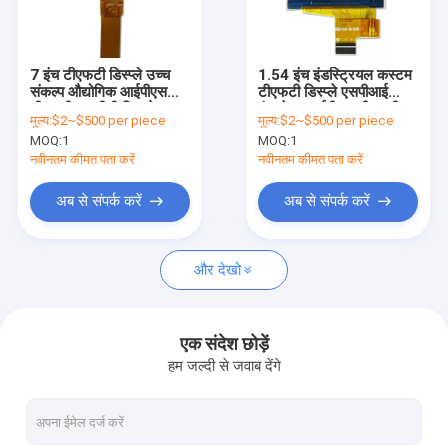
वी.आर. शो
हमारे बारे में
7 इंच टीएफटी डिस्प्ले उच्च
1.54 इंच इंडस्ट्रियल कस्टम
संकल्प औद्योगिक आईपीएस
टीएफटी डिस्प्ले एसपीआई
कारखाने का दौरा
टीएफटी एलसीडी डिस्प्ले
इंटरफ़ेस आईपीएस टीएफटी
मूल्य:
$2~$500 per piece
मूल्य:
$2~$500 per piece
एलसीडी मॉड्यूल
MOQ:
1
MOQ:
1
गुणवत्ता नियंत्रण
नवीनतम कीमत पता करें
नवीनतम कीमत पता करें
समाचार
अब से संपर्क करें
अब से संपर्क करें
उद्धरण मांगें
और देखो
मूल एलसीडी डिस्प्ले
एक संदेश छोड़ें
हम जल्दी से जवाब देंगे
बार प्रकार एलसीडी डिस्प्ले
गोल एलसीडी डिस्प्ले मॉड्यूल