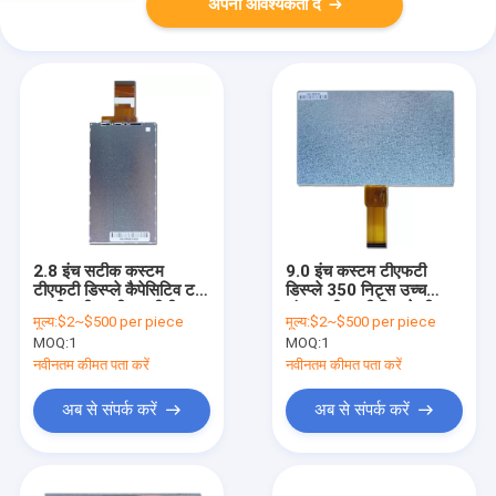
अपनी आवश्यकता दें
2.8 इंच सटीक कस्टम
9.0 इंच कस्टम टीएफटी
टीएफटी डिस्प्ले कैपेसिटिव टच
डिस्प्ले 350 निट्स उच्च
स्क्रीन टीएफटी एलसीडी
संकल्प टीएफटी डिस्प्ले टीएन
मूल्य:
$2~$500 per piece
मूल्य:
$2~$500 per piece
मॉड्यूल
देखने का कोण
MOQ:
1
MOQ:
1
नवीनतम कीमत पता करें
नवीनतम कीमत पता करें
अब से संपर्क करें
अब से संपर्क करें