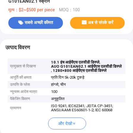
G101EAN02.1 स्क्रीन
मूल्य：$2~$500 per piece
MOQ：100
सबसे अच्छी कीमत
अब से संपर्क करें
उत्पाद विवरण
,
10.1 इंच आईपीएस एलसीडी डिस्प्ले
प्रमुखता से दिखाना
AUO G101EAN02.1 आईपीएस एलसीडी डिस्प्ले
,
1280×800 आईपीएस एलसीडी डिस्प्ले
आपूर्ति की क्षमता
प्रति दिन 5k-20k टुकड़े
उत्पत्ति के प्लेस
हांग्जो, चीन
न्यूनतम आदेश मात्रा
100
पैकेजिंग विवरण
अनुकूलित
ISO 9241; IEC62341; JEITA CP-3451;
प्रमाणन
ANSI/AAMI ES60601-1-2; IEC 60068
और देखो