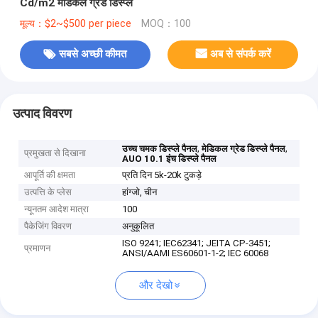
Cd/m2 मेडिकल ग्रेड डिस्प्ले
मूल्य：$2~$500 per piece
MOQ：100
सबसे अच्छी कीमत
अब से संपर्क करें
उत्पाद विवरण
,
,
उच्च चमक डिस्प्ले पैनल
मेडिकल ग्रेड डिस्प्ले पैनल
प्रमुखता से दिखाना
AUO 10.1 इंच डिस्प्ले पैनल
आपूर्ति की क्षमता
प्रति दिन 5k-20k टुकड़े
उत्पत्ति के प्लेस
हांग्जो, चीन
न्यूनतम आदेश मात्रा
100
पैकेजिंग विवरण
अनुकूलित
ISO 9241; IEC62341; JEITA CP-3451;
प्रमाणन
ANSI/AAMI ES60601-1-2; IEC 60068
और देखो